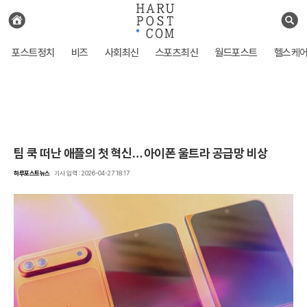
전
체
검
기
색
사
포스트정치
비즈
사회최신
스포츠최신
월드포스트
헬스케
보
기
팀 쿡 떠난 애플의 첫 혁신… 아이폰 울트라 공급망 비상
하루포스트뉴스
기사 입력 : 2026-04-27 18:17