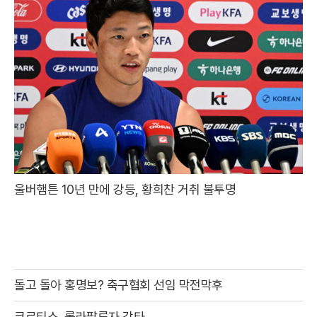
울버햄튼 10년 만에 강등, 황희찬 거취 불투명
돌고 돌아 홍명보? 축구협회 선임 막전막후
코르티스, 롤라팔루자 강타