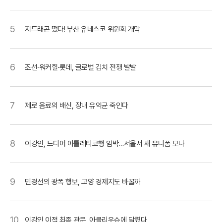
5
지드래곤 떴다! 부산 유네스코 위원회 개막
6
조선·워커힐·롯데, 글로벌 김치 전쟁 발발
7
제로 음료의 배신, 장내 유익균 죽인다
8
이강인, 드디어 아틀레티코행 임박…서울서 새 유니폼 보나
9
민경선의 광폭 행보, 고양 경제지도 바꿀까
10
이강인 이적 최종 관문, 아클리우슈에 달렸다