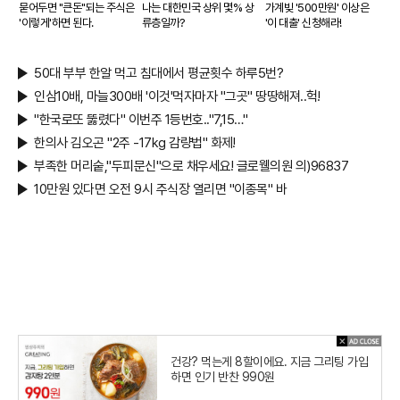
묻어두면 "큰돈"되는 주식은
나는 대한민국 상위 몇% 상
가계빚 '500만원' 이상은
'이렇게'하면 된다.
류층일까?
'이 대출' 신청해라!
50대 부부 한알 먹고 침대에서 평균횟수 하루5번?
인삼10배, 마늘300배 '이것'먹자마자 "그곳" 땅땅해져..헉!
"한국로또 뚫렸다" 이번주 1등번호.."7,15…"
한의사 김오곤 "2주 -17kg 감량법" 화제!
부족한 머리숱,"두피문신"으로 채우세요! 글로웰의원 의)96837
10만원 있다면 오전 9시 주식장 열리면 "이종목" 바
건강? 먹는게 8할이에요. 지금 그리팅 가입
하면 인기 반찬 990원