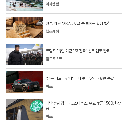
여가생활
흰 빵 대신 '이것'… 뱃살 쏙 빠지는 혈당 법칙
헬스케어
트럼프 "유럽 미군 1/3 감축" 실무 검토 완료
월드포스트
"밟는 대로 나간다" 미니 쿠퍼 S의 짜릿한 손맛
비즈
떠난 손님 잡아라…스타벅스, 무료 쿠폰 1500만 장
승부수
비즈