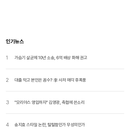
인기뉴스
1
가습기 살균제 10년 소송, 6억 배상 화해 권고
2
대출 막고 본인은 꼼수? 李 사저 매각 후폭풍
3
"모리야스 영입하자" 김영광, 축협에 쓴소리
4
송지효 스타일 논란, 털털함인가 무성의인가