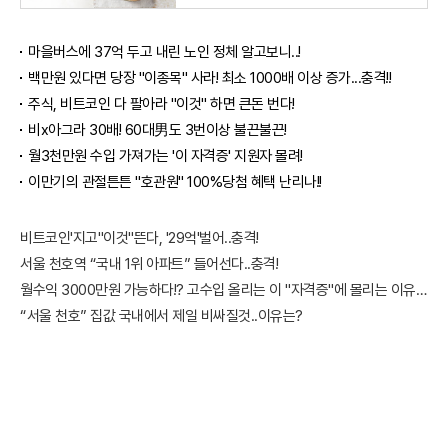
마을버스에 37억 두고 내린 노인 정체 알고보니..!
백만원 있다면 당장 "이종목" 사라! 최소 1000배 이상 증가...충격!!
주식, 비트코인 다 팔아라 "이것" 하면 큰돈 번다!
비x아그라 30배! 60대男도 3번이상 불끈불끈!
월3천만원 수입 가져가는 '이 자격증' 지원자 몰려!
이만기의 관절튼튼 "호관원" 100%당첨 혜택 난리나!!
비트코인'지고"이것"뜬다, '29억'벌어..충격!
서울 천호역 “국내 1위 아파트” 들어선다..충격!
월수익 3000만원 가능하다!? 고수입 올리는 이 "자격증"에 몰리는 이유 알고보니…
“서울 천호” 집값 국내에서 제일 비싸질것..이유는?