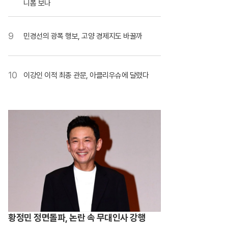
니폼 보나
9
민경선의 광폭 행보, 고양 경제지도 바꿀까
10
이강인 이적 최종 관문, 아클리우슈에 달렸다
황정민 정면돌파, 논란 속 무대인사 강행