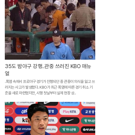
터
구
매
까
지
고
객
이
35도 밤야구 강행..관중 쓰러진 KBO 매뉴
얼
만
.폭염 속에서 프로야구 경기가 진행되던 중 관중이 의식을 잃고 쓰
족
러지는 사고가 발생했다. KBO가 최근 폭염에 따른 경기 취소 기
하
준을 새로 마련했지만, 시행 첫날부터 실제 현장 상..
는
하
나
중