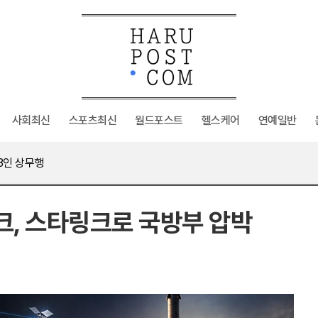
사회최신
스포츠최신
월드포스트
헬스케어
연예일반
 위험
3인 상무행
미국에?
 안 맞아"
 위험
크, 스타링크로 국방부 압박