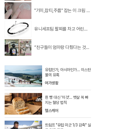
"기미,잡티,주름" 잡는 이 크림 딱
하루2번 발라
유니세프팀 팔찌를 차고 어린이
를 지켜주세요
“친구들이 엄마랑 다퉜다는 것조
차 부러워요”
유럽인가, 아시아인가… 이스탄
불의 유혹
여가생활
흰 빵 대신 '이것'… 뱃살 쏙 빠
지는 혈당 법칙
헬스케어
트럼프 "유럽 미군 1/3 감축" 실