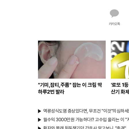
카카오톡
"기미,잡티,주름" 잡는 이 크림 딱
'로또 1
하루2번 발라
산기 화제
역류성식도염 증상있다면, 무조건 "이것"의심하세
월수익 3000만원 가능하다!? 고수입 올리는 이 
환자와 몰래 뒷돈챙기던 간호사 알고보니.."충격"