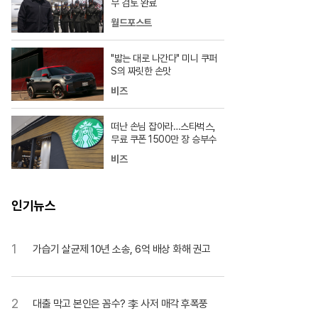
무 검토 완료
월드포스트
"밟는 대로 나간다" 미니 쿠퍼
S의 짜릿한 손맛
비즈
떠난 손님 잡아라…스타벅스,
무료 쿠폰 1500만 장 승부수
비즈
인기뉴스
1
가습기 살균제 10년 소송, 6억 배상 화해 권고
2
대출 막고 본인은 꼼수? 李 사저 매각 후폭풍