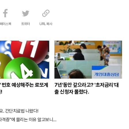
페이스북
트위터
URL 복사
등' 번호 예상해주는 로또계
7년'동안 갚으라고? '초저금리'대
!
출 신청자 몰렸다.
요. 간단치료법 나왔다!
"자격증"에 몰리는 이유 알고보니…