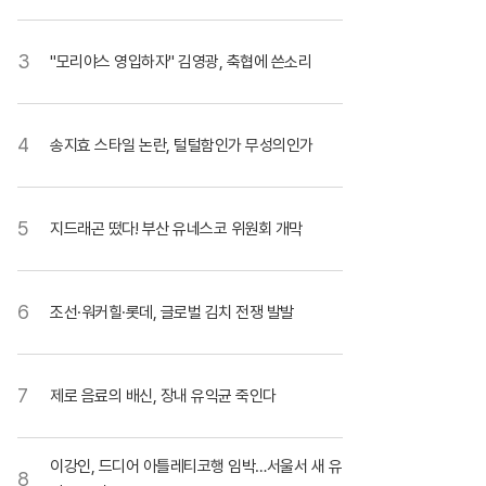
3
"모리야스 영입하자" 김영광, 축협에 쓴소리
4
송지효 스타일 논란, 털털함인가 무성의인가
5
지드래곤 떴다! 부산 유네스코 위원회 개막
6
조선·워커힐·롯데, 글로벌 김치 전쟁 발발
7
제로 음료의 배신, 장내 유익균 죽인다
이강인, 드디어 아틀레티코행 임박…서울서 새 유
8