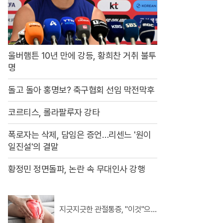
고
차
울버햄튼 10년 만에 강등, 황희찬 거취 불투
명
돌고 돌아 홍명보? 축구협회 선임 막전막후
코르티스, 롤라팔루자 강타
폭로자는 삭제, 담임은 증언…리센느 '원이
일진설'의 결말
황정민 정면돌파, 논란 속 무대인사 강행
지긋지긋한 관절통증, "이것"으로
병원안가도 돼..