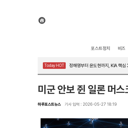
전
체
기
사
보
기
포스트정치
비즈
해안가 목함지뢰 주의, 만지면 폭발
정해영부터 윤도현까지, KIA 핵심 
Today HOT
블랙핑크 10주년 D-1, 로제는 왜 
대출 막고 공급 확대? 안철수 "앞뒤
해안가 목함지뢰 주의, 만지면 폭발
미군 안보 쥔 일론 머스
하루포스트뉴스
기사 입력 : 2026-05-27 18:19