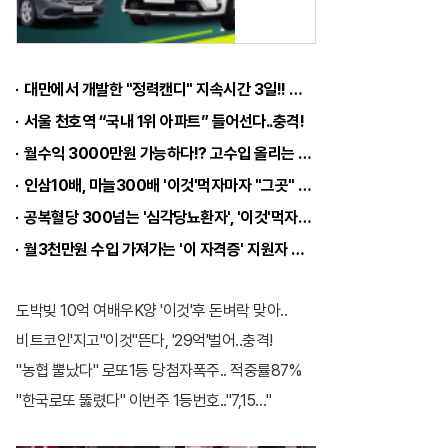
중
고
차
대만에서 개발한 "정력캔디" 지속시간 3일!! 충격!!
,
서울 천호역 “국내 1위 아파트” 들어선다..충격!
1
월수익 3000만원 가능하다!? 고수입 올리는 이 "자격증"에 몰리는 이유 알고보니…
0
인삼10배, 마늘300배 '이것'먹자마자 "그곳" 땅땅해져..헉!
0
공복혈당 300넘는 '심각당뇨환자', '이것'먹자마자
%
월3천만원 수입 가져가는 '이 자격증' 지원자 몰려!
실
매
도박빚 10억 여배우K양 '이것'후 돈벼락 맞아..
물
비트코인'지고"이것"뜬다, '29억'벌어..충격!
상
"농협 뿔났다" 로또1등 당첨자폭주.. 적중률87%
담
"한국로또 뚫렸다" 이번주 1등번호.."7,15…"
부