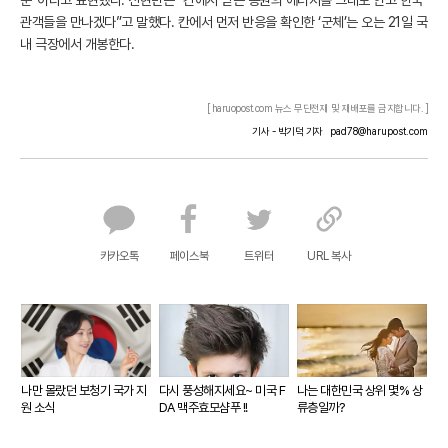
분”이라고 표현했다. 신현빈은 “칸에서 받은 응원의 에너지를 그대로 안고 한국
관객들을 만나겠다”고 말했다. 칸에서 먼저 반응을 확인한 ‘군체’는 오는 21일 국
내 극장에서 개봉한다.
[ haruopost.com 뉴스 무단전재 및 재배포를 금지합니다. ]
기사 - 박기덕 기자
pad78@harupost.com
카카오톡
페이스북
트위터
URL 복사
나만 몰랐던 보청기 국가 지
다시 풍성해지세요~ 미국 F
나는 대한민국 상위 몇% 상
원 소식
DA 맥주효모샴푸 !!
류층일까?