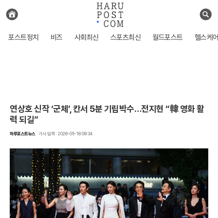
전
체
검
기
색
사
포스트정치
비즈
사회최신
스포츠최신
월드포스트
헬스케
보
기
연상호 신작 ‘군체’, 칸서 5분 기립박수…전지현 “韓 영화 활
력 되길”
하루포스트뉴스
기사 입력 : 2026-05-18 09:34