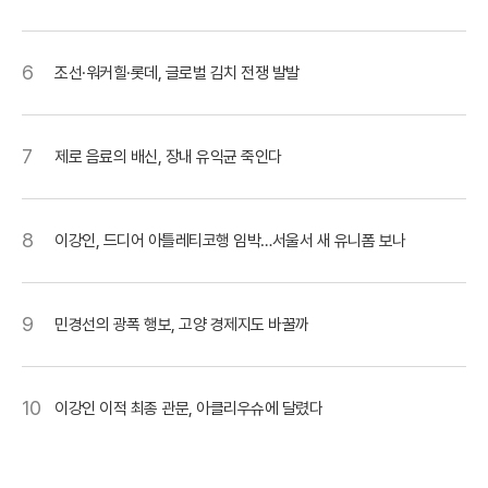
6
조선·워커힐·롯데, 글로벌 김치 전쟁 발발
7
제로 음료의 배신, 장내 유익균 죽인다
8
이강인, 드디어 아틀레티코행 임박…서울서 새 유니폼 보나
9
민경선의 광폭 행보, 고양 경제지도 바꿀까
10
이강인 이적 최종 관문, 아클리우슈에 달렸다