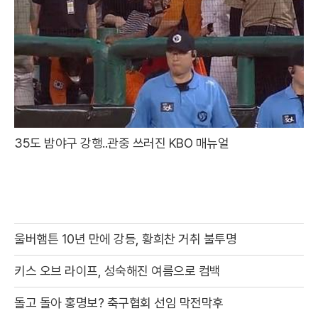
35도 밤야구 강행..관중 쓰러진 KBO 매뉴얼
울버햄튼 10년 만에 강등, 황희찬 거취 불투명
키스 오브 라이프, 성숙해진 여름으로 컴백
돌고 돌아 홍명보? 축구협회 선임 막전막후