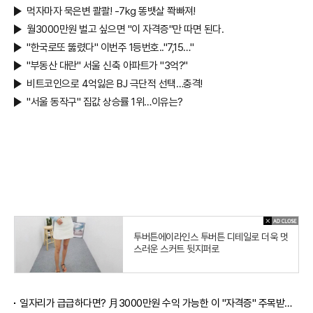
먹자마자 묵은변 콸콸! -7kg 똥뱃살 쫙빠져!
월3000만원 벌고 싶으면 "이 자격증"만 따면 된다.
"한국로또 뚫렸다" 이번주 1등번호.."7,15…"
"부동산 대란" 서울 신축 아파트가 "3억?"
비트코인으로 4억잃은 BJ 극단적 선택…충격!
"서울 동작구" 집값 상승률 1위…이유는?
투버튼에이라인스 투버튼 디테일로 더욱 멋
스러운 스커트 뒷지퍼로
일자리가 급급하다면? 月3000만원 수익 가능한 이 "자격증" 주목받고 있어..