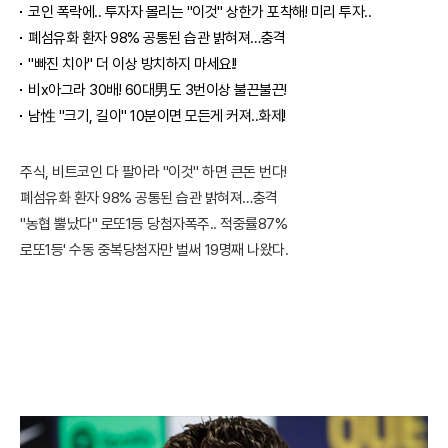
코인 폭락에.. 투자자 몰리는 "이것" 상한가 포착해! 미리 투자..
폐섬유화 환자 98% 공통된 습관 밝혀져…충격
"빠진 치아" 더 이상 방치하지 마세요!!
비x아그라 30배! 60대男도 3번이상 불끈불끈!
남性 "크기, 길이" 10분이면 모든게 커져..화제!
주식, 비트코인 다 팔아라 "이것" 하면 큰돈 번다!
폐섬유화 환자 98% 공통된 습관 밝혀져…충격
"농협 뿔났다" 로또1등 당첨자폭주.. 적중률87%
로또1등' 수동 중복당첨자만 벌써 19명째 나왔다.