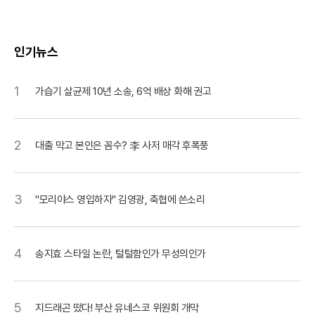
인기뉴스
1
가습기 살균제 10년 소송, 6억 배상 화해 권고
2
대출 막고 본인은 꼼수? 李 사저 매각 후폭풍
3
"모리야스 영입하자" 김영광, 축협에 쓴소리
4
송지효 스타일 논란, 털털함인가 무성의인가
5
지드래곤 떴다! 부산 유네스코 위원회 개막