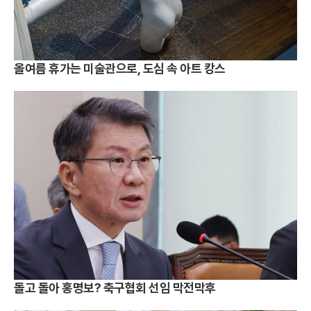
올여름 휴가는 미술관으로, 도심 속 아트 캉스
돌고 돌아 홍명보? 축구협회 선임 막전막후