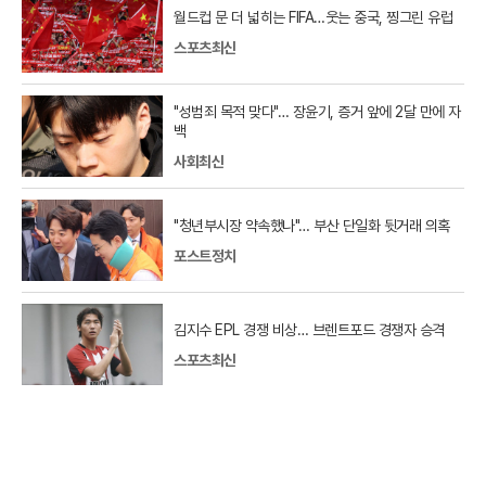
월드컵 문 더 넓히는 FIFA…웃는 중국, 찡그린 유럽
스포츠최신
"성범죄 목적 맞다"… 장윤기, 증거 앞에 2달 만에 자
백
사회최신
"청년부시장 약속했나"… 부산 단일화 뒷거래 의혹
포스트정치
김지수 EPL 경쟁 비상… 브렌트포드 경쟁자 승격
스포츠최신