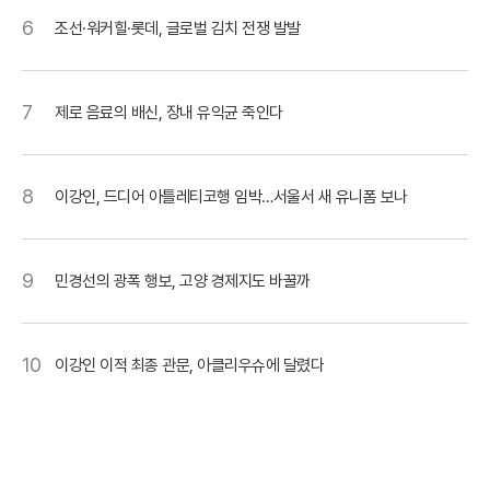
6
조선·워커힐·롯데, 글로벌 김치 전쟁 발발
7
제로 음료의 배신, 장내 유익균 죽인다
8
이강인, 드디어 아틀레티코행 임박…서울서 새 유니폼 보나
9
민경선의 광폭 행보, 고양 경제지도 바꿀까
10
이강인 이적 최종 관문, 아클리우슈에 달렸다