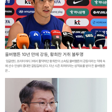
울버햄튼 10년 만에 강등, 황희찬 거취 불투명
잉글랜드 프리미어리그에서 활약하던 황희찬이 소속팀 울버햄튼의 강등이라는 악재 속
에 선수 인생의 중대한 갈림길에 섰다. 지난 시즌 최하위라는 성적표를 받아 든 울버햄튼
은 ..