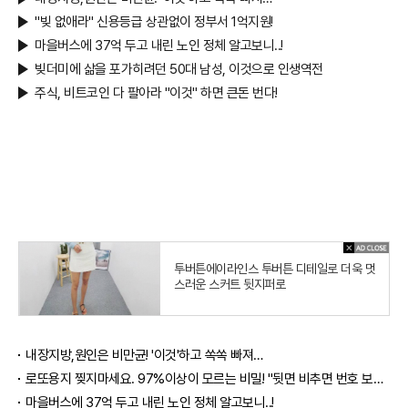
"빚 없애라" 신용등급 상관없이 정부서 1억지원!
마을버스에 37억 두고 내린 노인 정체 알고보니..!
빚더미에 삶을 포가히려던 50대 남성, 이것으로 인생역전
주식, 비트코인 다 팔아라 "이것" 하면 큰돈 번다!
투버튼에이라인스 투버튼 디테일로 더욱 멋
스러운 스커트 뒷지퍼로
내장지방,원인은 비만균! '이것'하고 쏙쏙 빠져…
로또용지 찢지마세요. 97%이상이 모르는 비밀! "뒷면 비추면 번호 보인다!?"
마을버스에 37억 두고 내린 노인 정체 알고보니..!