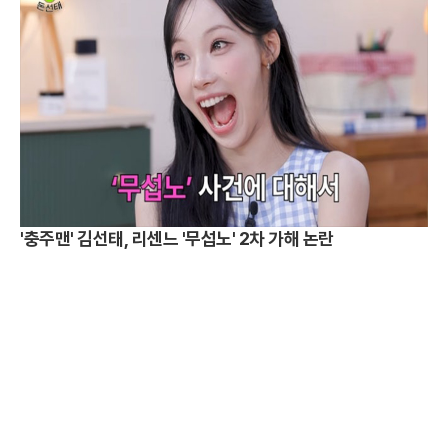
'충주맨' 김선태, 리센느 '무섭노' 2차 가해 논란