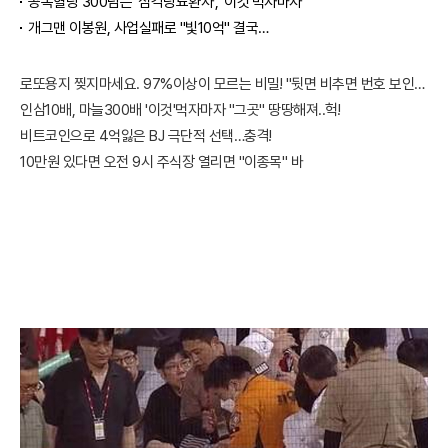
공복혈당 300넘는 '심각당뇨환자', '이것'먹자마자
개그맨 이봉원, 사업실패로 "빛10억" 결국…
로또용지 찢지마세요. 97%이상이 모르는 비밀! "뒷면 비추면 번호 보인다!?"
인삼10배, 마늘300배 '이것'먹자마자 "그곳" 땅땅해져..헉!
비트코인으로 4억잃은 BJ 극단적 선택…충격!
10만원 있다면 오전 9시 주식장 열리면 "이종목" 바