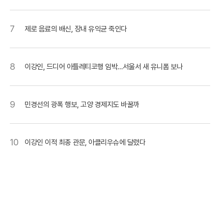
7
제로 음료의 배신, 장내 유익균 죽인다
8
이강인, 드디어 아틀레티코행 임박…서울서 새 유니폼 보나
9
민경선의 광폭 행보, 고양 경제지도 바꿀까
10
이강인 이적 최종 관문, 아클리우슈에 달렸다