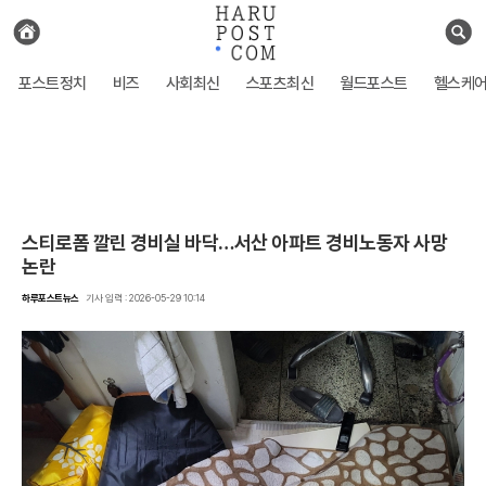
전
체
검
기
색
사
포스트정치
비즈
사회최신
스포츠최신
월드포스트
헬스케
보
기
스티로폼 깔린 경비실 바닥…서산 아파트 경비노동자 사망
논란
하루포스트뉴스
기사 입력 : 2026-05-29 10:14