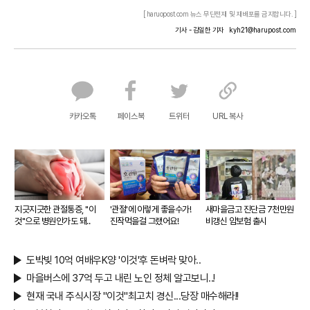
[ haruopost.com 뉴스 무단전재 및 재배포를 금지합니다. ]
기사 - 김일한 기자
kyh21@harupost.com
카카오톡
페이스북
트위터
URL 복사
지긋지긋한 관절통증, "이
'관절'에 이렇게 좋을수가!
새마을금고 진단금 7천만원
것"으로 병원안가도 돼..
진작먹을걸 그랬어요!
비갱신 암보험 출시
도박빚 10억 여배우K양 '이것'후 돈벼락 맞아..
마을버스에 37억 두고 내린 노인 정체 알고보니..!
현재 국내 주식시장 "이것"최고치 경신...당장 매수해라!!