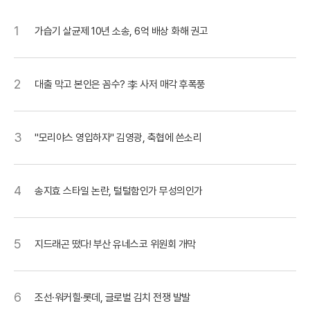
1
가습기 살균제 10년 소송, 6억 배상 화해 권고
2
대출 막고 본인은 꼼수? 李 사저 매각 후폭풍
3
"모리야스 영입하자" 김영광, 축협에 쓴소리
4
송지효 스타일 논란, 털털함인가 무성의인가
5
지드래곤 떴다! 부산 유네스코 위원회 개막
6
조선·워커힐·롯데, 글로벌 김치 전쟁 발발