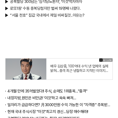
공복혈당 300넘는 '심각당뇨환자', '이것'먹자마자
로또1등' 수동 중복당첨자만 벌써 19명째 나왔다.
“서울 천호” 집값 국내에서 제일 비싸질것..이유는?
배우 김상중, 100억대 수익 낸 업체의 실체
밝혀…충격 최근 냉철하고 지적인 이미지로
온 국민의 사랑을 받는 국민 배우 김상주씨
가
4개월 만에 35억벌었다!! 주식, 순매도 1위종목..."충격"
내장지방,원인은 비만균! '이것'하고 쏙쏙 빠져…
일자리가 급급하다면? 月3000만원 수익 가능한 이 "자격증" 주목받고 있어..
현재 국내 주식시장 "이것"최고치 경신...당장 매수해라!!