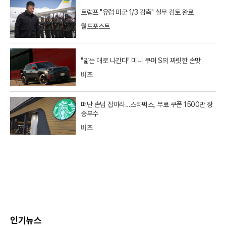
트럼프 "유럽 미군 1/3 감축" 실무 검토 완료
월드포스트
"밟는 대로 나간다" 미니 쿠퍼 S의 짜릿한 손맛
비즈
떠난 손님 잡아라…스타벅스, 무료 쿠폰 1500만 장
승부수
비즈
인기뉴스