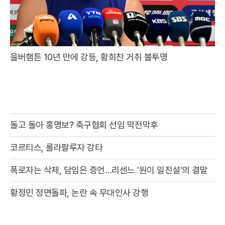
울버햄튼 10년 만에 강등, 황희찬 거취 불투명
돌고 돌아 홍명보? 축구협회 선임 막전막후
코르티스, 롤라팔루자 강타
폭로자는 삭제, 담임은 증언…리센느 '원이 일진설'의 결말
황정민 정면돌파, 논란 속 무대인사 강행