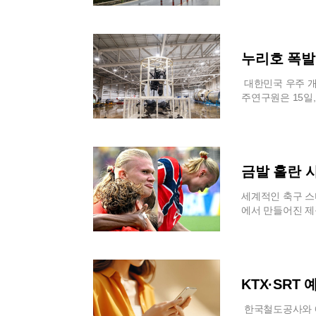
히 논란이 된 표
기업의 사회적 책
지 않는다.법정에
로 전망했다. 특
이 부족했다는 점
다.정부 차원의 
찰이 제시한 피해
안 특정 지역에 
를 교육적 관점에
이 국가의 배상 
에게 일률적으로 
을 계획했던 시민
통화에서 “교육적
전면 개편했다. 
한 경우에만 제공
울여야 하는 상황
누리호 폭발
행스러운 결과”라
사회진출의 어려움
수 또한 손님 기
전선이 활성화되면
심히 노력한 것으
수천 명의 피해자
유통 규모가 실제
기 불안정이 심화
대한민국 우주 
제로 전체가 거론
다.법원의 이번 
뉴가 레스토랑의 
과 경기 남부 지
주연구원은 15일
게 문제 삼는 것
마침표를 찍게 된
그었다. 해당 식
소강상태를 보이기
일반에 처음으로 
절한 구호로 시작
차로 돌아가 최종
셰프 역시 국제적
않을 정도의 장대
이 아니라, 처참
제로 이어지고 있
단을 신중히 검토
재료 덕분에 식당
간 기상 변화에 
평가받는다. 항우
의미와 책임을 이
송에 미칠 영향을
이다. 아울러 문
심이 중부지방으로
임없는 개선을 거
온다.
점을 근거로 제시
지역에 호우특보 
공은 지난 2020
금발 홀란 
로 활용하는 사례
부지방에 내리는 
이 엔진은 인증시
내 법령상 개미가
해수면 온도가 주
되었다. 관람객들
세계적인 축구 스
적 다툼을 벌이기
하게 되고, 이것
접 확인할 수 있
에서 만들어진 제
후진술을 통해 국
하기 때문이다. 
어야 했던 치열한
발 머리를 묶어준 
준을 철저히 준수
변수가 됐다.이미
연은 누리호 성공을
14일 관련 업계
변론을 종결했으며
상태여서 추가 피
시험을 반복했다.
체 ‘두지’가 생산
성을 중시하는 파
있어 평소보다 적
구진은 사고 직후
발한 브랜드로, 
확인하는 가늠자가
산간 계곡이나 하
설계와 시험 절차
독특한 브랜드명이
KTX·SR
나 조리되는 미인
므로 피서객들의 
끄는 결정적인 자
와 춘천시의 지원
친 식재료 안전 
고 있는 경우 기
국으로 가는 밑거
같은 해 노르웨이
한국철도공사와 에