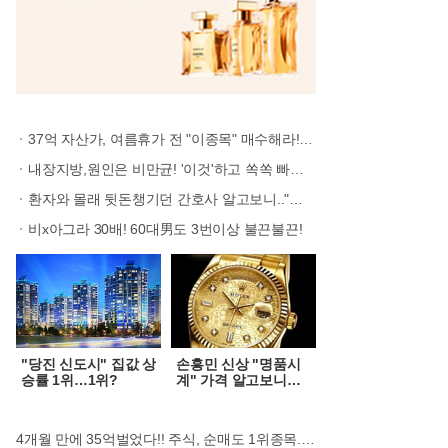
37억 자산가, 여름휴가 전 "이종목" 매수해라!! 한달
내장지방,원인은 비만균! '이것'하고 쏙쏙 빠져…
환자와 몰래 뒷돈챙기던 간호사 알고보니.."충격"
비x아그라 30배! 60대男도 3번이상 불끈불끈!
"당진 신도시" 집값 상
손흥민 신상 "명품시
승률 1위…1위?
계" 가격 알고보니
"헉"!
4개월 만에 35억벌었다!! 주식, 순매도 1위종목..."충격"