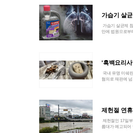
에 선제적으로 대
마련에는 미온적이
륙으로 옮겨가는 
지고 있다.21일 
봇 승조원의 표준
서 시민들의 생존
무공 이순신 장군
뷰에서 당시 교육
는 보조 수단을 
고 있다.서해구 
강조했다. 일각에
했다”며 “반 학생
가습기 살균제
한 준비 과정이다
쿠팡과 협의를 지
학교를 희생양으로
고 있었다”고 주
속 이야기가 아닌
를 지원하고 잿가
감은 생존권 문제
설명했다. 그는 
가습기 살균제 참
한 스마트 해군 
인천 화재는 주거
관학교는 지역 경
들을 학생들은 확
만에 법원으로부터
태까지 불러온 만
사가 열릴 때마다
들이 거의 다 잠
는 최근 가습기 
사회의 공통된 시
상인들은 과거 해
다.교육 내용에 
자 일가족이 제기
위와 방식을 구체
될 것을 우려하며
르겠다”며 “혐오
이 피해자들에게 총
들은 대피소 텐트
다.관광 산업 측
표현이 있고 나쁜
쟁의 종결을 시도
자리에 남은 잿더
진해군항제의 핵심
지, 왜 해서는 
관계를 법원이 어
'흑백요리사'
는, 기업의 책임
제로서의 명성도 
들 사이의 분위기도
내를 잃었으며, 
시점이다.
팀을 구성하고 총
심각하게 받아들이
판 과정에서는 자
국내 유명 미쉐린
주민들의 우려를 
말했다.배재고는 
위한 정밀 신체 
혐의로 재판에 넘
합 계획 철회를 
수권대회 1회전에
를 근거로 배상액
20일 열린 첫 
연합회와 시민사회
수들을 향해 “스타
을 시도했으나 당
씨에게 징역 1년
다. 국가 안보의
판을 받았다. 해
강되면서 재판부는
이번 사건은 해외
생존권과 충돌하면
졌고, 온라인 여
다 당사자 간의 
충 기준을 위반하
선을 달릴 것으로
은 광주를 찾아 
것이다. 양측이 
토랑은 지난 202
제헌절 연휴
민교육을 실시했다
결과 동일한 법적
포함된 소르베 디
동안 진행된 것으
상태다. 과거 롯
은 약 4만 마리
제헌절인 17일부
는지를 놓고 다시
선고받고 복역한 
기 사진 등을 토
름대가 예고되어 
들이 역사적 사건
계 입증의 어려움
서 식용으로 허가
북상과 남쪽의 고