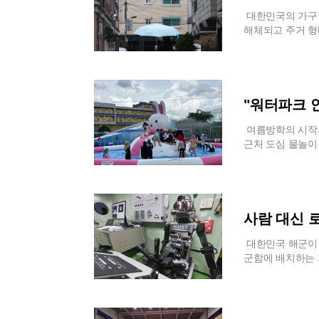
이나 부산 등 해
만 카페나 식당은
날씨가 이어지겠다
만큼 최소한의 복
대한민국의 가구 
난 두 달간 부산과
지인 동시에 대규
해체되고 주거 형
래 두 번째로 적
었다.지역 주민들
면, 홀로 거주하는
내리지 않아 농업
평생 거주했다는
6%를 상회하는 
준의 강수량을 기
삶의 터전임을 강
이 전체의 10%
이 더욱 심화될 
한 수영복 차림의
하게 보여준다. 
제13호 태풍 '돌
히 개인의 자유 
인 변화를 요구하
"워터파크 
풍속이 초속 54
에서는 휴양지 특
까지 떨어졌으며, 
이 8월 4일까지
는 상권의 특성상
가구를 합친 비중
여름방학의 시작과
에 어떤 영향을 
않았던 부분이라는
격히 위축되는 양
근처 도심 물놀이
기를 더 불어넣을
주지 않는다면 복
친족 가구가 처음
시대의 경제적 부
높은 기온이 유지
경우 수영복 출입
다. 이는 가족의
상한 것이다. 서
활동을 자제하고 
어제오늘의 일이 
고 있음을 시사한
아침부터 물놀이를
와 산업 현장에서
은 불편함을 토로
없는 변곡점을 맞이
의 한 초등학교 
점이다. 태풍 돌
급한 바 있다. 
을 기록했으며, 
고 있다. 개장 
사람 대신 
시로 확인하며 대
의 시선 사이의 
로 풀이된다. 수
우며, 아이들은 
해지는 양상을 띠
력이 떨어지고 있는
로 이용할 수 있
대한민국 해군이 
의 사이에서 고심
0%를 넘어서면서
도 또한 해가 갈
군함에 배치하는 
도 하지만, 명확
도 사람이 살지 
공을 들이는 모습
에서 카이스트와 
운 휴양 문화와 
조사 시점 기준으로
시설 이용을 돕고
했다. 이번 실험
은 여름철마다 반
채 가까이가 방치
또한 정기적인 수
잡고 군함의 항로
상을 가속화하고 
워터파크보다 오히
계가 공존하는 '