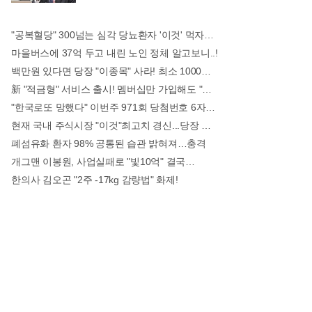
"공복혈당" 300넘는 심각 당뇨환자 '이것' 먹자마자..바로
마을버스에 37억 두고 내린 노인 정체 알고보니..!
백만원 있다면 당장 "이종목" 사라! 최소 1000배 이상 증가...충격!!
新 "적금형" 서비스 출시! 멤버십만 가입해도 "최신가전" 선착순 100% 무료 경품지원!!
"한국로또 망했다" 이번주 971회 당첨번호 6자리 모두 유출...관계자 실수로 "비상"!
현재 국내 주식시장 "이것"최고치 경신...당장 매수해라!!
폐섬유화 환자 98% 공통된 습관 밝혀져…충격
개그맨 이봉원, 사업실패로 "빛10억" 결국…
한의사 김오곤 "2주 -17kg 감량법" 화제!