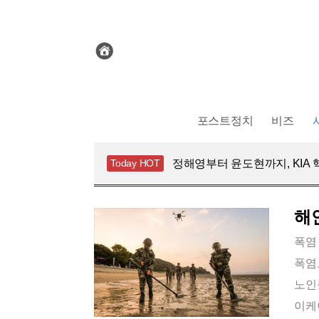
전
체
기
사
보
기
포스트정치
비즈
해안가 목함지뢰 주의, 만지면
Today HOT
정해영부터 윤도현까지, KIA 
블랙핑크 10주년 D-1, 로제는
대출 막고 공급 확대? 안철수 
해안가 목함지뢰 주의, 만지면
해
폭염
폭염
노인들
이케아