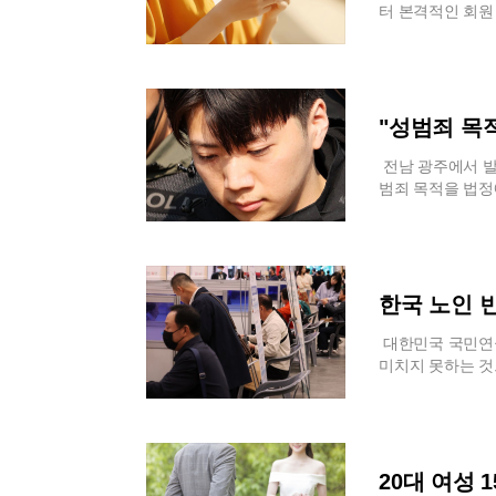
하다고 강조했다.
세심하게 준비되었
다. 이후 202
터 본격적인 회원
는 전국 대부분 
일부 민감한 부위
고 있다.홀란과 
하나로 묶어 이용
주춤하는 모습을 
보펌프 등 일부 
리그 경기를 보던
용자는 향후 출시
체감온도가 33도
했다. 관람객들은
을 발견했다. 이
예약할 수 있게 
기 중에 머무는 
조를 한눈에 파악
유니폼 색상과 어
예정인 만큼, 원
을 부릴 가능성이
라 로켓 개발사를
상을 남긴 것으로
는 것이 유리하다
"성범죄 목적
강화될 수 있다는
나로호 킥모터, 
에게도 끄네끼를 
코레일과 에스알 
적일 수 있다고 
있다. 관람객들은
에서 여러 축구 
상이다. 양쪽 모
전남 광주에서 발
다. 이번 연휴는
이어진 기술 축적
밝혔다.이후 홀란
아둔 에스알티 이
범죄 목적을 법정
대한 범정부 차원
성공 뒤에 가려진
월드컵을 앞두고는
반드시 별도의 정
장을 번복한 것으
침수 구역과 산사
항우연 원장은 이
해당 제품은 홀란
보유했던 혜택을 
한 결과로 풀이된다
상 앱이나 방송을
는 계기가 되길 
으며, 현재 공식
만 활동해온 이용
의를 포함한 공소
한다.
을 넘어, 대한민
은 머리끈이 세계
존 에스알 계정의
기의 심경 변화에
항우연은 앞으로도
새삼 주목받고 있
용이 가능해진다.
보인다. 초기 경
한국 노인 빈
해 대중과의 접점
이템으로 자리 잡
차 없이 자동으로
랙박스 영상이 검
과학에 대한 국민
그는 기존 브랜드
수 있는 데이터 
차량 뒷문을 열어
대한민국 국민연금
묶다’는 의미를 
인 전환 경로를 제
다. 계획적인 납
미치지 못하는 것
한 제품과는 다른
로 업데이트하는 
기 어려워진 셈이
연금연구원이 발표한
이 세계 축구 무
운행하는 모든 열
었음을 입증하는 
험료율은 총 9%로
받고 있다. 홀란
앱은 당분간 비회
이와 자취방에서 
이탈리아 등 주요
머리끈’도 전 세
기능이 흡수될 방
히 범행 직후 장
련하는 것과 대조
이 겪을 수 있는
를 다듬는 등 태
부담은 필연적으로
20대 여성 