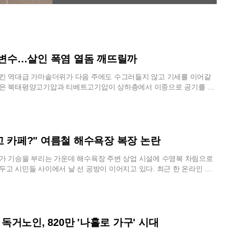
' 변수…살인 폭염 열돔 깨뜨릴까
킨 역대급 가마솥더위가 다음 주에도 수그러들지 않고 기세를 이어갈
청은 북태평양고기압과 티베트고기압이 상하층에서 이중으로 공기를 가
 당분간 유지될 것이라고 분석했다. 대기를 덮은 고기압 세력은 시간이
는커녕 가열된 공기가 팽창하면서 오히려 더욱 견고해지는 양상을 보
따라 구름 한 점 없는 맑은 하늘 아래 강한 일사광선이 쏟아지며 전국 대
심한 무더위가 계속될 것으로 보인다.다음 달 초순까지 이어질 이번 폭
징은 주요 위험 지역이 동쪽에서 서쪽으로 이동한다는 점이다. 현재는 백
고 카페?" 여름철 해수욕장 복장 논란
의 기온이 높지만, 8월 4일을 기점으로 지상의 풍향이 서풍에서 동풍으
권을 포함한 서쪽 지방의 수은주가 급격히 치솟을 예정이다. 동풍이 산
 기승을 부리는 가운데 해수욕장 주변 상업 시설에 수영복 차림으로
 건조해지는 푄 현상이 발생하기 때문인데, 이로 인해 서울의 한낮 기온
두고 시민들 사이에서 날 선 공방이 이어지고 있다. 최근 한 온라인 플
솟으며 올여름 최고치를 경신할 가능성이 커졌다.기온 분포를 살펴보면
운대의 한 카페에서 비키니 복장 때문에 입장을 제지당했다는 사연이
아침 최저기온은 24도에서 27도 사이를 유지하며 극심한 열대야가 나타
 이목을 집중시켰다. 작성자는 비치타월을 걸쳤고 물기나 모래도 없
. 낮 최고기온은 33도에서 39도라는 기록적인 수치를 기록할 전망이다.
매장 밖에서 대기하라는 안내를 받은 것에 대해 당혹감을 표하며 의견
 분지 지형은 한 번 유입된 열기가 빠져나가지 못하는 특성 탓에 다음
사연을 접한 대다수의 누리꾼은 공공장소에서의 기본적인 예의를 지켜
육박하는 살인적인 더위가 예고됐다. 반면 동풍의 영향을 직접 받는 강릉
의 행동을 비판하는 목소리를 냈다. 해수욕장이 인접해 있다고는 하지
집 독거노인, 820만 '나홀로 가구' 시대