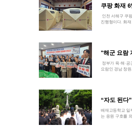
족한데 기존 주택
따르고 있다.서초
실험의 핵심은 로
쿠팡 화재 
관리 체계의 필요
발히 운영되고 있
에 맞춰졌다. 파
에 따라 뚜렷한 
꼬마기차와 같은 
하고 반응하는 능
인천 서해구 쿠팡
이 마무리된 지역
돈 2,000원에 
이를 복창하며 사
진행형이다. 화재
벗어나지 못하고 
그늘막 등 보호자
는 보고 절차까지
에는 여전히 20
게 나타난 점은 
는다.이러한 도심
가능성을 입증했다
불길이 꺼졌음에도
한 지역적 편차는
서 문화로 안착하
서의 단계적 실험
선뜻 귀가를 결정
의 변화와 주택 
집 근처에서 실속
를 거두었다는 평
과정 중에 발생할
지고 있다. 가구
역시 주민들의 높
한 시나리오를 적
셈이다.대피소에서
"해군 요람 
망 구축은 속도를
는 방안을 검토하
해와 같은 시계가
60평생 처음 겪
단순한 통계 수치
음 달 초순까지 
다. 이러한 성과는
카맣게 변해버린 
정부가 육·해·공
있다. 정부와 지
방침이다. 주말과
스트와 함께 공들
자들의 건강 상태
요람인 경남 창원
복지 로드맵을 재
전 온라인 예약 
적인 이유는 급격
료를 받거나 호흡
로 내세운 정부의
비롯한 주요 운영
맞물려 숙련된 승
설이 들어선 것에
지역 경제 붕괴를
하고 수질 관리 
대안으로 꼽힌다.
생활의 질적 문제
지리적 특수성과 
의 역할을 확대할
않은 식단 구성과
국민의힘 이종욱 
인한 사고 가능성
즉석식품 위주의 
합 계획을 즉각 
“자도 된다
AI와 인간형 플
집에서 겨울옷을 
지켜온 해양 방위
논란
시스템이 특정 기
식주조차 세심하게
자부심을 훼손하는
배재고등학교 일부
조를 바꾸지 않고
있다.지자체인 서
는 정부의 태도를
는 응원 구호를 
응 속도를 더욱 
들의 시선은 여전
성이 중요하다고 
성을 둘러싼 의문
는 데 주력할 예
침을 발 빠르게 
회와 참전유공자회
이 나오면서, 사