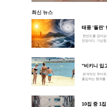
최신 뉴스
태풍 '돌핀
한반도를 집어삼
전망이다. 기상
두는 열돔 현상이
흐를수록 약화하기
이고 있다. 이에 
부분 지역에서 극
염의 가장 큰 특
"비키니 입
두대간 동쪽 지역
로 바뀌면서 수도
본격적인 무더위가
맥을 넘으며 고온
출입하는 행위를 
은 37도까지 치
랫폼에는 부산 해
8월 초반 전국 
올라와 누리꾼들의
날 것으로 보인다
는 상태였음에도 
특히 대구와 같은
을 물었다.해당 
주에도 39도에 
야 한다며 작성자
10집 중 1