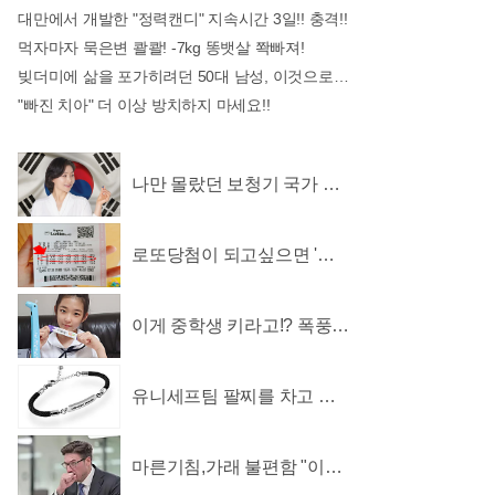
대만에서 개발한 "정력캔디" 지속시간 3일!! 충격!!
먹자마자 묵은변 콸콸! -7kg 똥뱃살 쫙빠져!
빚더미에 삶을 포가히려던 50대 남성, 이것으로 인생역전
"빠진 치아" 더 이상 방치하지 마세요!!
나만 몰랐던 보청기 국가 지
원 소식
로또당첨이 되고싶으면 '이
것' 이 필요하다.
이게 중학생 키라고!? 폭풍성
장 비결, "이것"
유니세프팀 팔찌를 차고 어
린이를 지켜주세요
마른기침,가래 불편함 "이
것"으로 상쾌해져!