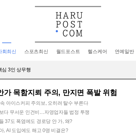
사회최신
스포츠최신
월드포스트
헬스케어
연예일반
 폭발 위험
핵심 3인 상무행
 왜 미국에?
"앞뒤 안 맞아"
 폭발 위험
안가 목함지뢰 주의, 만지면 폭발 위험
 속 아이스커피 주의보, 오히려 탈수 부른다
보다 무서운 인건비…자영업자들 법정 투쟁
 37도 폭염에도 경로당 안 가, 왜?
, AI 도입에도 해고 0명 비결은?